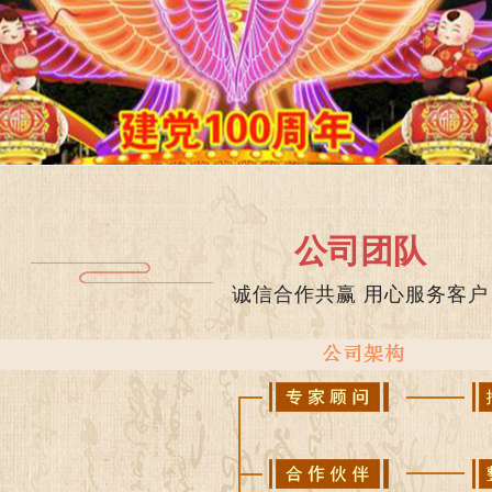
公司团队
诚信合作共赢 用心服务客户