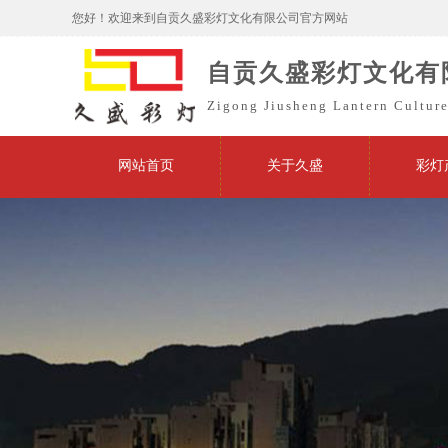
您好！欢迎来到自贡久盛彩灯文化有限公司官方网站
自贡久盛彩灯文化有
Zigong Jiusheng Lantern Culture
网站首页
关于久盛
彩灯
你的特别，我的较
礼品有限公司是一家集礼品策划、创意设计、成品
成立以来一直与国内知名礼品生产厂家紧密合作，